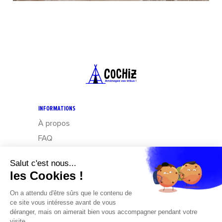
INFORMATIONS
À propos
FAQ
CGV
Mentions légales
Données personnelles : Exercez vos droits
Design – Mediapilote
Développement – Frennly