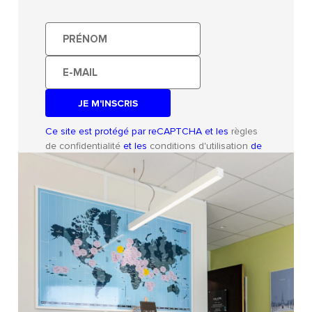
Vidage rapide
: Les sacs se vident par le bas pour
éviter les troubles musculosquelettiques
Prénom
E-
mail
Ce site est protégé par reCAPTCHA et les
règles
de confidentialité
et les
conditions d'utilisation
de
Google s'appliquent.