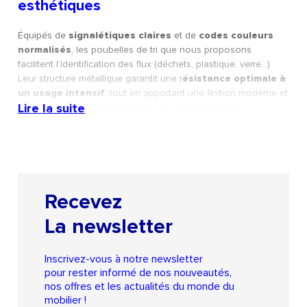
esthétiques
Équipés de
signalétiques claires
et de
codes couleurs
normalisés
, les poubelles de tri que nous proposons
facilitent l’identification des flux (déchets, plastique, verre…)
Leur structure métallique garantit une r
ésistance optimale à
un usage intensif
, tout en apportant une finition moderne et
Lire la suite
élégante, parfaitement adaptée aux environnements
professionnels exigeants.
Les avantages de nos conteneurs de
tri en métal
Recevez
Hygiène renforcée
: matériaux lavables, surfaces
La newsletter
lisses
Robustesse
: poubelles en métal solides avec
maintien des sacs par tendeur
Inscrivez-vous à notre newsletter
pour rester informé de nos nouveautés,
Design épuré
: Format rectangulaire
nos offres et les actualités du monde du
mobilier !
Tri facilité
: pictogrammes et coloris au choix