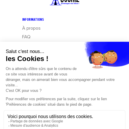
INFORMATIONS
À propos
FAQ
CGV
Mentions légales
Données personnelles : Exercez vos droits
Design – Mediapilote
Développement – Frennly
Cookies
CONTACT
Cochiz
by Boream
Parc d’activités des Côteaux de Grandlieu,
1 Rue de Jarlot
44830 Bouaye