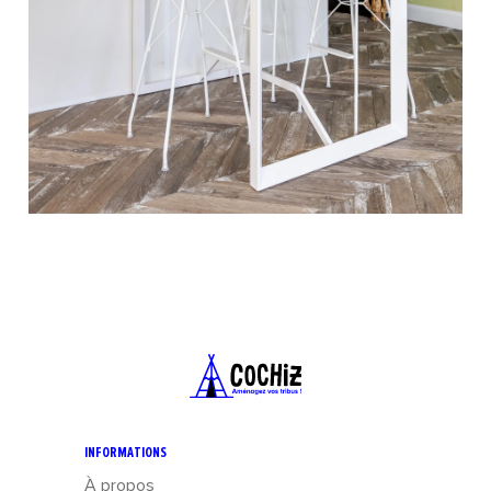
Les
fauteuils professionnels à usage intensif sont
fabriqués avec des matériaux résistants
: tissu d’assise
spécial utilisation 24h/24 et 7j/7, mousse d’assise haute
densité, structure et piétement renforcés… permettant de
supporter un poids maximum supérieur aux fauteuils de
bureau classiques.
Pour quels environnements de travail
utiliser un fauteuil 24h/24 ?
Les fauteuils de bureau 24h/24 sont particulièrement adaptés
aux :
Centres d’appels
Postes de surveillance et sécurité
Salles de contrôle (industrie, transport, énergie)
Environnements en rotation (travail continu)
INFORMATIONS
Ils conviennent également à toute personne recherchant un
À propos
fauteuil plus solide et confortable pour de longues journées