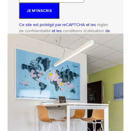
mail
JE M'INSCRIS
Une ergonomie pensée pour les
longues sessions
Ce site est protégé par reCAPTCHA et les
règles
de confidentialité
et les
conditions d'utilisation
de
Google s'appliquent.
Nos fauteuils de bureau 24h/24 ergonomiques intègrent
divers réglages pour s’adapter à chaque utilisateur :
Réglage de la hauteur d’assise
Accoudoirs réglables
Renfort lombaire
Mécanisme synchrone assise/dossier
Réglage de la tension
Têtière réglable…
Des matériaux robustes