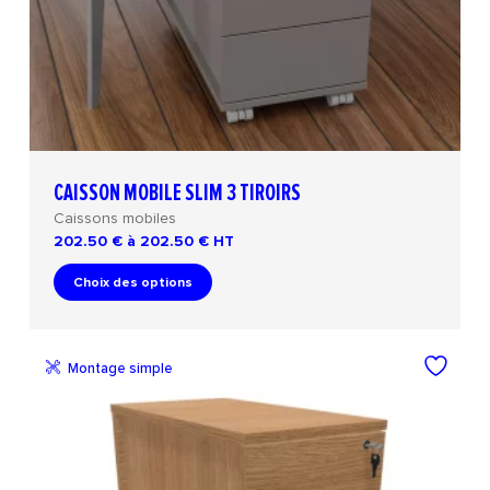
CAISSON MOBILE SLIM 3 TIROIRS
Caissons mobiles
202.50 € à 202.50 €
HT
Choix des options
Montage simple