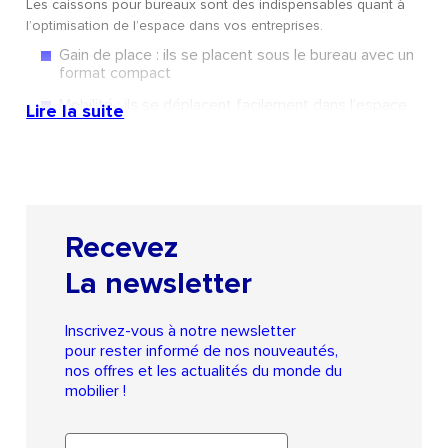
Les caissons pour bureaux sont des indispensables quant à
l’optimisation de l’espace dans vos entreprises.
Gain de place : ils se placent sous le bureau avec un
format compact
Mobilité : ils se déplacent facilement dans l’espace
Lire la suite
grâce à leurs roulettes
Optimisation de l’organisation : Avec des
compartiments et tiroirs pour trier vos documents
et fournitures. Possibilité d’ajouter un plumier pour
ranger ses crayons.
Recevez
Sécurité : Les caissons mobiles sont dotés de
serrures à clé
La newsletter
Esthétique soignée : Plusieurs modèles sont
proposés sur le site Cochiz, en bois ou en métal
avec plusieurs coloris différents
Inscrivez-vous à notre newsletter
pour rester informé de nos nouveautés,
nos offres et les actualités du monde du
Nos modèles de caissons de
mobilier !
rangement