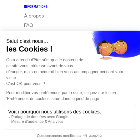
INFORMATIONS
À propos
FAQ
CGV
Mentions légales
Données personnelles : Exercez vos droits
Design – Mediapilote
Développement – Frennly
Cookies
CONTACT
Cochiz
by Boream
Parc d’activités des Côteaux de Grandlieu,
1 Rue de Jarlot
44830 Bouaye
Recherche de produits
MENU