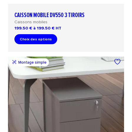
CAISSON MOBILE DV550 3 TIROIRS
Caissons mobiles
199.50 € à 199.50 €
HT
Choix des options
Montage simple