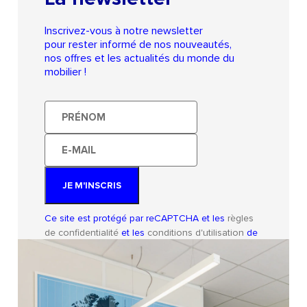
Chaises empilables : Parfaites pour gagner de
l’espace quand les chaises ne sont pas utilisées
Inscrivez-vous à notre newsletter
pour rester informé de nos nouveautés,
nos offres et les actualités du monde du
Les points forts de nos chaises pour
mobilier !
salle de pause
Prénom
Les chaises sélectionnées par Cochiz sont ergonomiques et
confortables avec un soutien optimal pour une assise
E-
agréable et relaxante. Elles sont aussi résistantes à l’usure
mail
mais il faudra les entretenir sans produits abrasifs ni chiffons
rugueux. Enfin, nous veillons à proposer des design variés
JE M'INSCRIS
pour répondre aux besoins de chaque entreprise et aménager
chaque salle de pause.
Ce site est protégé par reCAPTCHA et les
règles
de confidentialité
et les
conditions d'utilisation
de
Google s'appliquent.