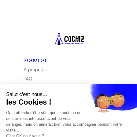
INFORMATIONS
À propos
FAQ
CGV
Mentions légales
Données personnelles : Exercez vos droits
Design – Mediapilote
Développement – Frennly
Cookies