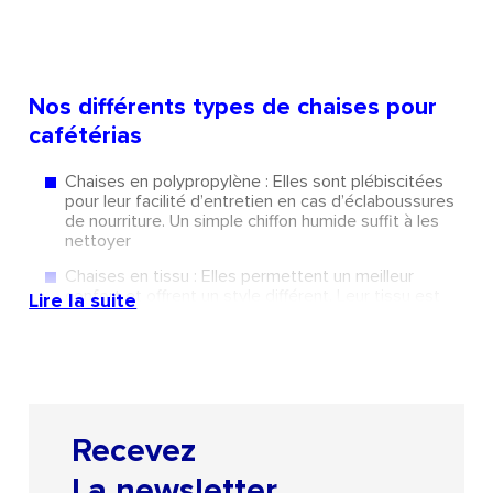
Nos différents types de chaises pour
cafétérias
Chaises en polypropylène : Elles sont plébiscitées
pour leur facilité d’entretien en cas d’éclaboussures
de nourriture. Un simple chiffon humide suffit à les
nettoyer
Chaises en tissu : Elles permettent un meilleur
confort et offrent un style différent. Leur tissu est
Lire la suite
lessivable avec un savon neutre
Chaises avec ou sans accoudoirs : selon les
préférences. Certaines chaises disposent
d’accoudoirs intégrés à la coque pour une assise
enveloppante.
Recevez
Pieds en bois ou en métal : Selon le style recherché
nous proposons des chaises avec pieds en bois de
La newsletter
hêtre, métal noir, métal coloré ou métal chromé.