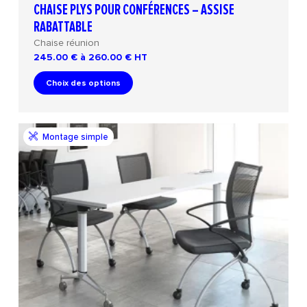
CHAISE PLYS POUR CONFÉRENCES – ASSISE
RABATTABLE
Chaise réunion
245.00 € à 260.00 €
HT
Choix des options
Montage simple