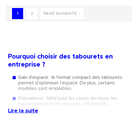
1
2
PAGE SUIVANTE
Pourquoi choisir des tabourets en
entreprise ?
Gain d’espace : le format compact des tabourets
permet d’optimiser l’espace. De plus, certains
modèles sont empilables.
Polyvalence : Idéal pour les zones de repas, les
bureaux hauts et les espaces collaboratifs
Lire la suite
Mobilité : ils sont faciles à déplacer dans l’espace,
pratiques pour des coins réunions dans l’open space
notamment.
Divers styles : sans ou avec dossier pour une