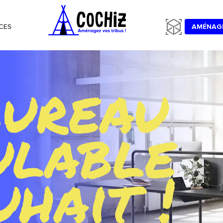
CES
AMÉNAG
bureau
ulable
uhait !