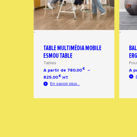
"
"
ES
TABLE MULTIMÉDIA MOBILE
BAL
ESMOU TABLE
ER
Tables
Pou
€
–
A partir de
780,00
–
A p
Plage
€
825,00
HT
de
En savoir plus...
prix :
780,00 €
à
825,00 €