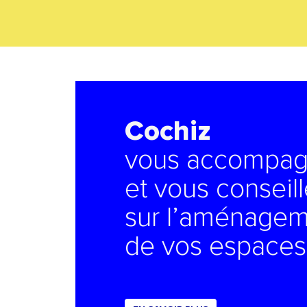
Cochiz
vous accompa
et vous conseil
sur l’aménage
de vos espaces