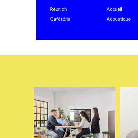
Réunion
Accueil
Cafétéria
Acoustique