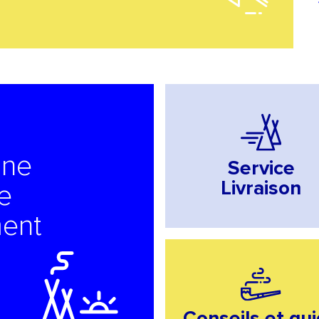
Previous
gne
Service
Livraison
le
ment
Conseils et gu