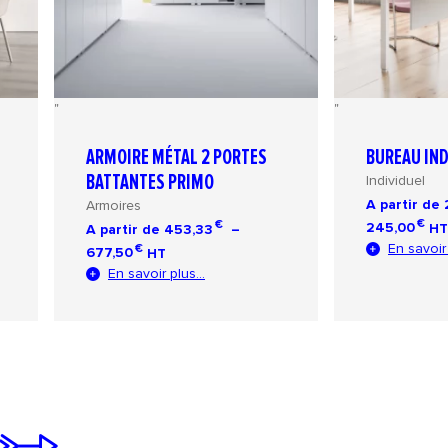
"
"
ARMOIRE MÉTAL 2 PORTES
BUREAU IN
Individuel
BATTANTES PRIMO
A partir de
Armoires
Pla
€
€
245,00
HT
A partir de
453,33
–
de
En savoir 
Plage
€
677,50
HT
prix
de
En savoir plus...
202
prix :
à
453,33 €
245
à
677,50 €