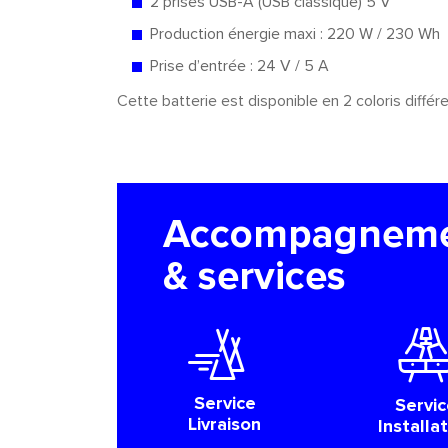
2 prises USB-A (USB classique) 5 V
Production énergie maxi : 220 W / 230 Wh
Prise d’entrée : 24 V / 5 A
Cette batterie est disponible en 2 coloris différen
Accompagnem
& services
Service
Servic
Livraison
Installa