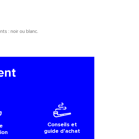
ts : noir ou blanc.
ent
Conseils et
e
guide d’achat
tion