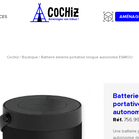
CES
AMÉNAG
Cochiz
/
Boutique
/
Batterie externe portative longue autonomie ESMOU
Batterie
portativ
autono
Réf.
756.99
Une batterie 
autonomie de 