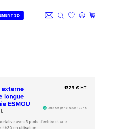
EMENT 3D
 externe
1329
€ HT
e longue
mie ESMOU
Dont éco-participation :
0,07
€
1.
portative avec 5 ports d'entrée et une
4h30 en utilisation.