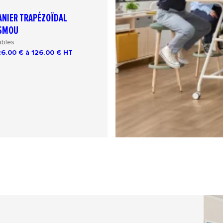
ANIER TRAPÉZOÏDAL
SMOU
ables
26.00 € à 126.00 €
HT