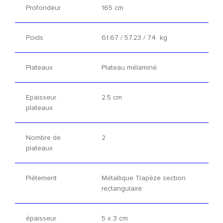
Profondeur
165 cm
Poids
61.67 / 57.23 / 74 kg
Plateaux
Plateau mélaminé
Epaisseur
2.5 cm
plateaux
Nombre de
2
plateaux
Piétement
Métallique Trapèze section
rectangulaire
épaisseur
5 x 3 cm