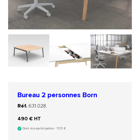
Bureau 2 personnes Born
Réf.
631.028.
490
€ HT
Dont éco-participation :
11,72
€