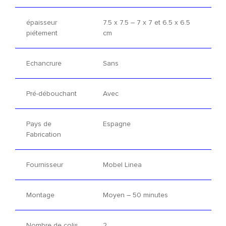
épaisseur
7.5 x 7.5 – 7 x 7 et 6.5 x 6.5
piétement
cm
Echancrure
Sans
Pré-débouchant
Avec
Pays de
Espagne
Fabrication
Fournisseur
Mobel Linea
Montage
Moyen – 50 minutes
Nombre de colis
2