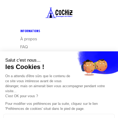
INFORMATIONS
À propos
FAQ
CGV
Mentions légales
Données personnelles : Exercez vos droits
Design – Mediapilote
Développement – Frennly
Cookies
CONTACT
Cochiz
by Boream
Parc d’activités des Côteaux de Grandlieu,