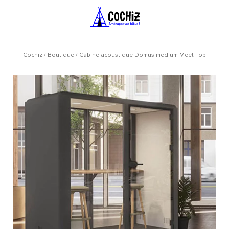
Cochiz
/
Boutique
/
Cabine acoustique Domus medium Meet Top