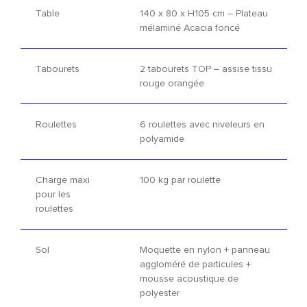
Table
140 x 80 x H105 cm – Plateau
mélaminé Acacia foncé
Tabourets
2 tabourets TOP – assise tissu
rouge orangée
Roulettes
6 roulettes avec niveleurs en
polyamide
Charge maxi
100 kg par roulette
pour les
roulettes
Sol
Moquette en nylon + panneau
aggloméré de particules +
mousse acoustique de
polyester