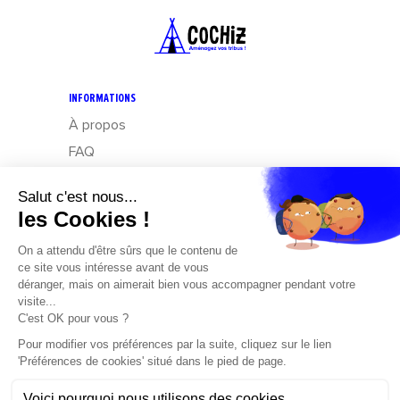
INFORMATIONS
À propos
FAQ
CGV
Mentions légales
Données personnelles : Exercez vos droits
Design – Mediapilote
Développement – Frennly
Cookies
CONTACT
Cochiz
by Boream
Parc d’activités des Côteaux de Grandlieu,