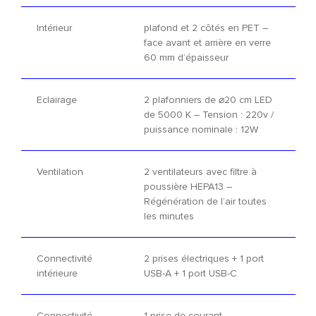
Intérieur
plafond et 2 côtés en PET –
face avant et arrière en verre
60 mm d’épaisseur
Eclairage
2 plafonniers de
⌀
20 cm LED
de 5000 K – Tension : 220v /
puissance nominale : 12W
Ventilation
2 ventilateurs avec filtre à
poussière HEPA13 –
Régénération de l’air toutes
les minutes
Connectivité
2 prises électriques + 1 port
intérieure
USB-A + 1 port USB-C
Connectivité
1 prise de courant