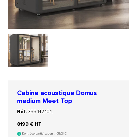
Cabine acoustique Domus
medium Meet Top
Réf.
336.142.104.
8199
€ HT
Dont éco-participation :
105,06
€