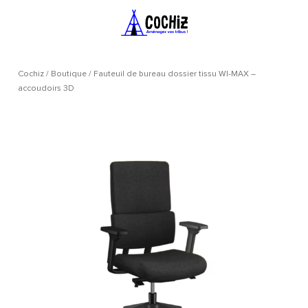
Cochiz
/
Boutique
/
Fauteuil de bureau dossier tissu WI-MAX –
accoudoirs 3D