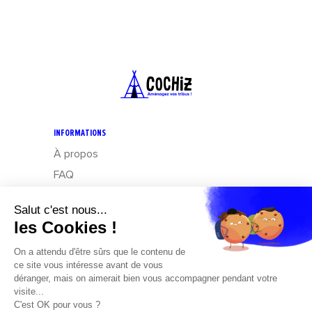
INFORMATIONS
À propos
FAQ
CGV
Mentions légales
Données personnelles : Exercez vos droits
Design – Mediapilote
Développement – Frennly
Cookies