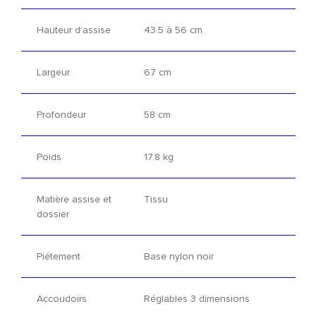
Hauteur d’assise
43.5 à 56 cm
Largeur
67 cm
Profondeur
58 cm
Poids
17.8 kg
Matière assise et
Tissu
dossier
Piétement
Base nylon noir
Accoudoirs
Réglables 3 dimensions