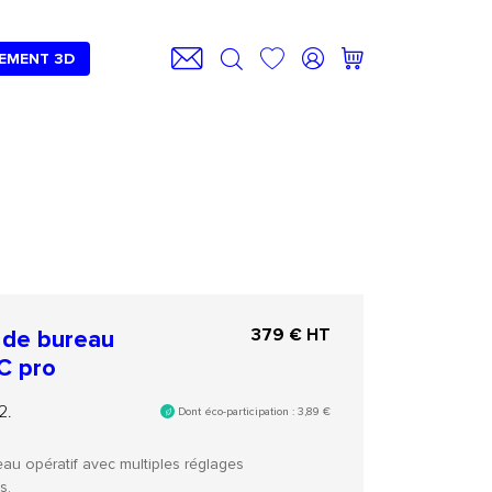
EMENT 3D
 de bureau
379
€ HT
C pro
2.
Dont éco-participation :
3,89
€
au opératif avec multiples réglages
s.