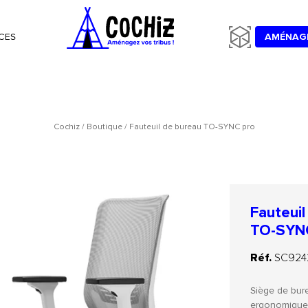
CES
AMÉNAG
Cochiz
/
Boutique
/
Fauteuil de bureau TO-SYNC pro
Fauteuil
TO-SYN
Réf.
SC924
Siège de bure
ergonomique