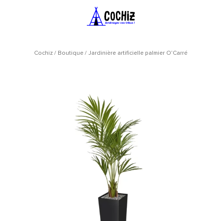
Cochiz
/
Boutique
/
Jardinière artificielle palmier O’Carré