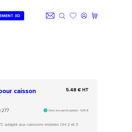
EMENT 3D
pour caisson
5.48
€ HT
.277
Dont éco-participation :
0,05
€
VC adapté aux caissons mobiles OH 2 et 3