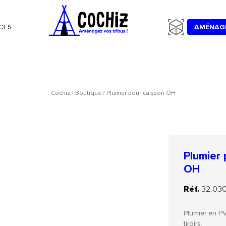
CES
AMÉNAG
Cochiz
/
Boutique
/
Plumier pour caisson OH
Plumier 
OH
Réf.
32.030
Plumier en P
tiroirs.