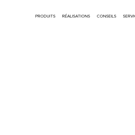
PRODUITS
RÉALISATIONS
CONSEILS
SERVI
Recherche de produits