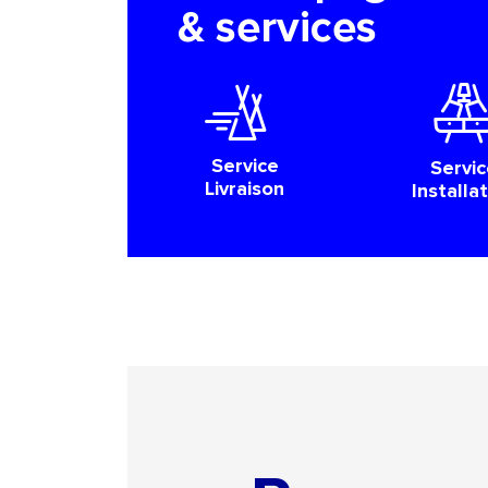
& services
Service
Servic
Livraison
Installa