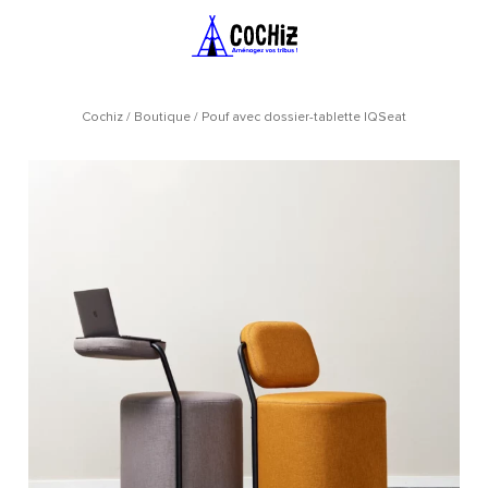
Cochiz
/
Boutique
/
Pouf avec dossier-tablette IQSeat