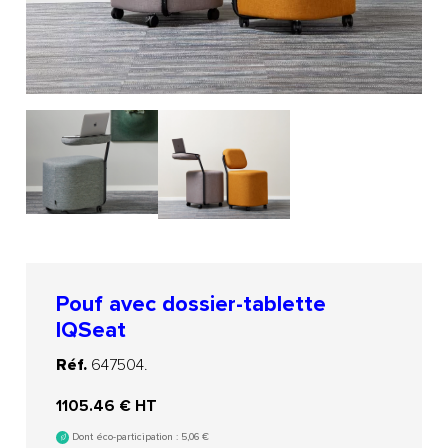
Pouf avec dossier-tablette
IQSeat
Réf.
647504.
1105.46
€ HT
Dont éco-participation :
5,06
€