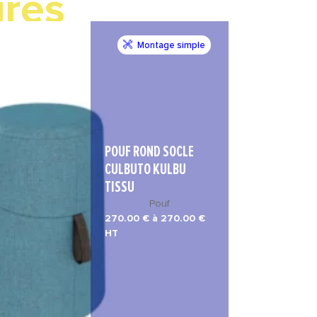
ires
Montage simple
POUF ROND SOCLE
CULBUTO KULBU
TISSU
Pouf
270.00 € à 270.00 €
HT