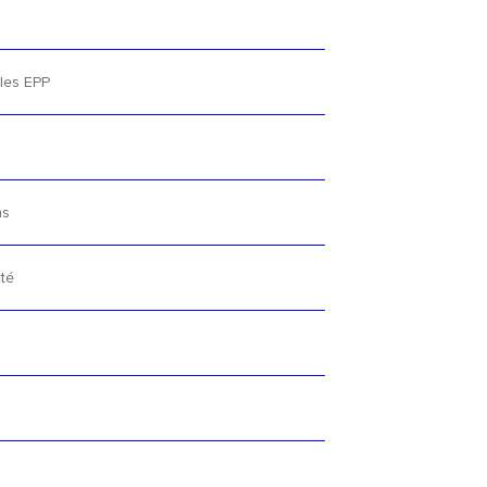
lles EPP
ns
té