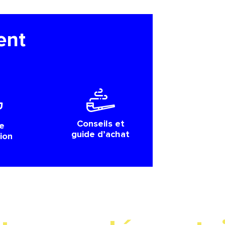
ent
Conseils et
e
guide d’achat
tion