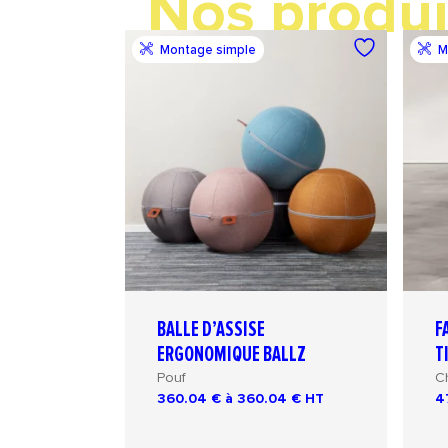
Nos produi
Montage simple
M
BALLE D’ASSISE
F
ERGONOMIQUE BALLZ
T
Pouf
C
360.04 € à 360.04 €
HT
4