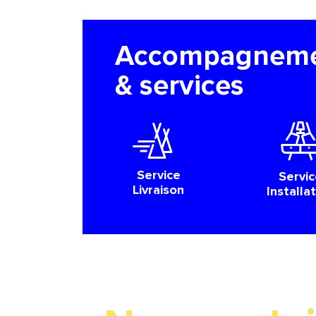
Accompagnem
& services
Service
Servic
Livraison
Installa