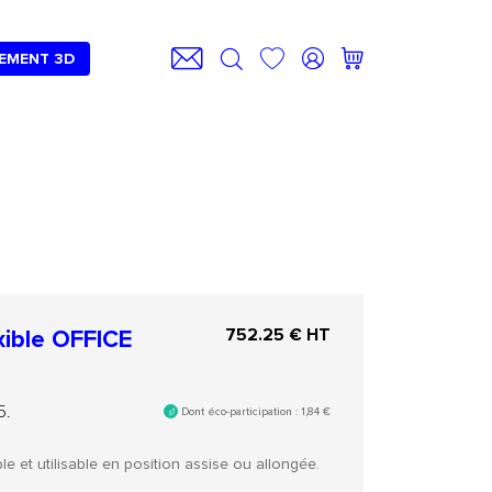
EMENT 3D
xible OFFICE
752.25
€ HT
5.
Dont éco-participation :
1,84
€
ble et utilisable en position assise ou allongée.