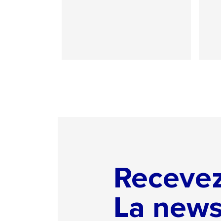
Receve
La news