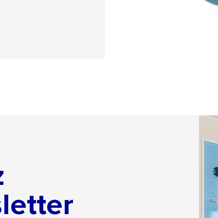
z
letter