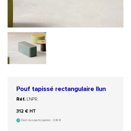
Pouf tapissé rectangulaire Ilun
Réf.
LNPR.
312
€ HT
Dont éco-participation :
2,46
€