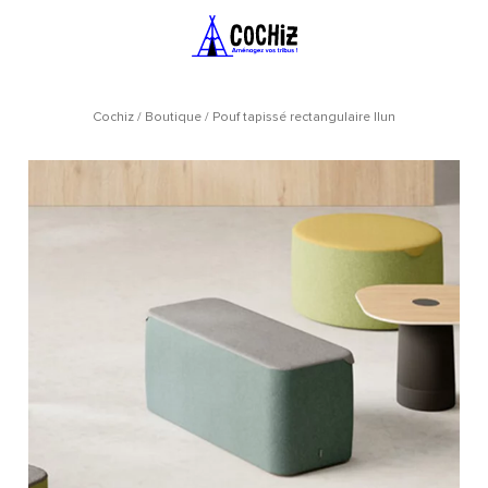
Cochiz
/
Boutique
/
Pouf tapissé rectangulaire Ilun