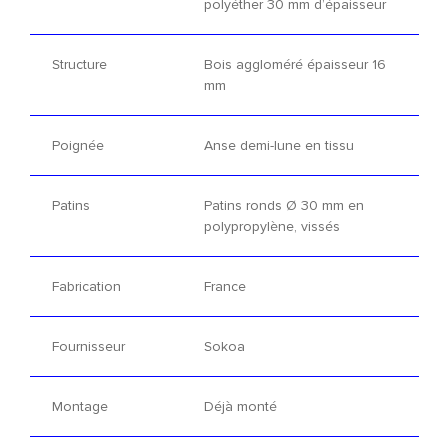
polyéther 30 mm d’épaisseur
Structure
Bois aggloméré épaisseur 16
mm
Poignée
Anse demi-lune en tissu
Patins
Patins ronds Ø 30 mm en
polypropylène, vissés
Fabrication
France
Fournisseur
Sokoa
Montage
Déjà monté