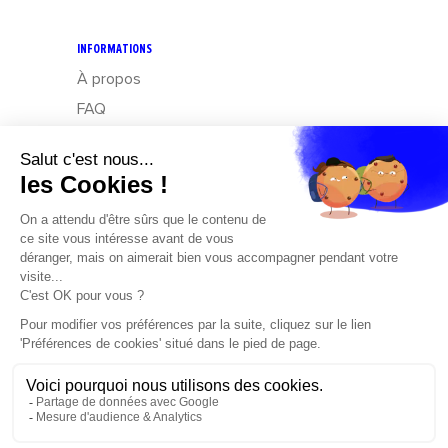
INFORMATIONS
À propos
FAQ
CGV
Mentions légales
Données personnelles : Exercez vos droits
Design – Mediapilote
Développement – Frennly
Cookies
CONTACT
Cochiz
by Boream
Parc d’activités des Côteaux de Grandlieu,
1 Rue de Jarlot
44830 Bouaye
Recherche de produits