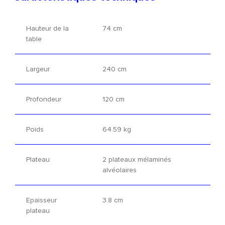
Hauteur de la
74 cm
table
Largeur
240 cm
Profondeur
120 cm
Poids
64.59 kg
Plateau
2 plateaux mélaminés
alvéolaires
Epaisseur
3.8 cm
plateau