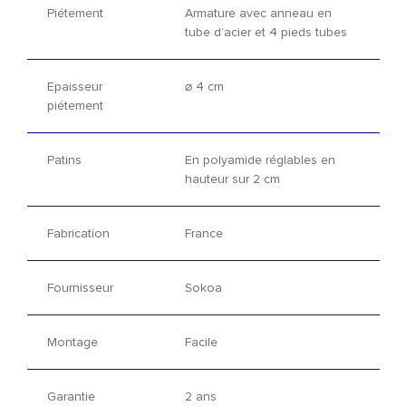
Piétement
Armature avec anneau en
tube d’acier et 4 pieds tubes
Epaisseur
⌀ 4 cm
piétement
Patins
En polyamide réglables en
hauteur sur 2 cm
Fabrication
France
Fournisseur
Sokoa
Montage
Facile
Garantie
2 ans