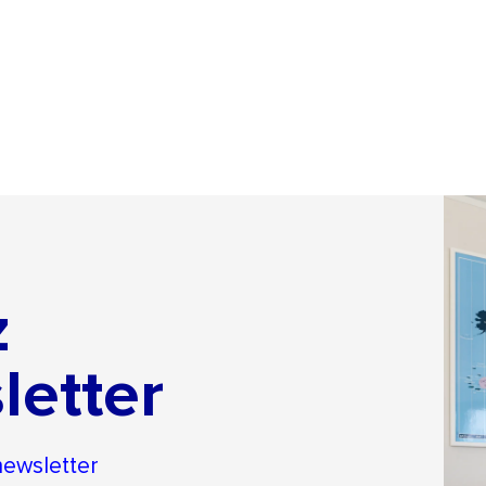
z
letter
newsletter