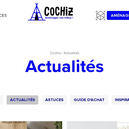
CES
AMÉNAG
Cochiz
/
Actualités
Actualités
ACTUALITÉS
ASTUCES
GUIDE D'ACHAT
INSPIR