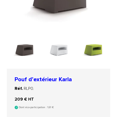
Pouf d’extérieur Karla
Réf.
RLP0.
209
€ HT
Dont éco-participation :
1,61
€