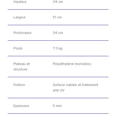
Hauteur
34 cm
Largeur
51 cm
Profondeur
34 cm
Poids
7.3 kg
Plateau et
Polyéthylène monobloc
structure
Finition
Surface sablée et traitement
anti UV
Epaisseur
5 mm