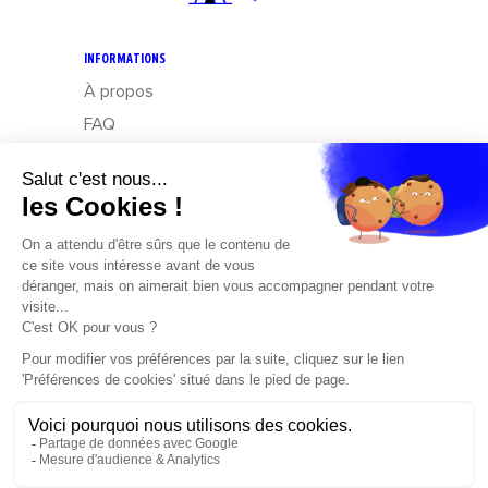
INFORMATIONS
À propos
FAQ
CGV
Mentions légales
Données personnelles : Exercez vos droits
Design – Mediapilote
Développement – Frennly
Cookies
CONTACT
Cochiz
by Boream
Parc d’activités des Côteaux de Grandlieu,
1 Rue de Jarlot
44830 Bouaye