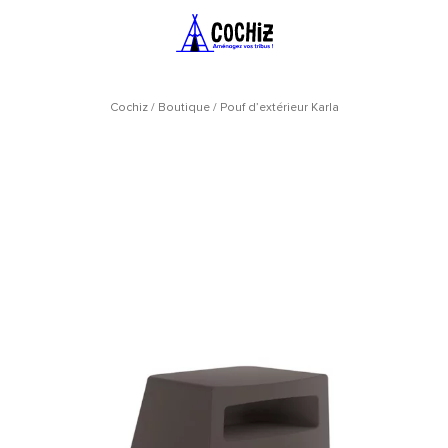
Cochiz
/
Boutique
/
Pouf d’extérieur Karla