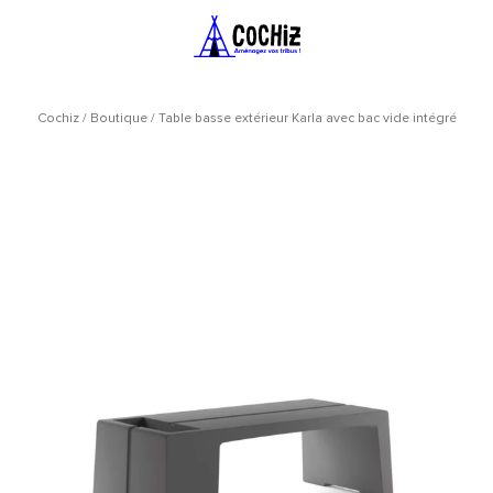
Cochiz
/
Boutique
/
Table basse extérieur Karla avec bac vide intégré