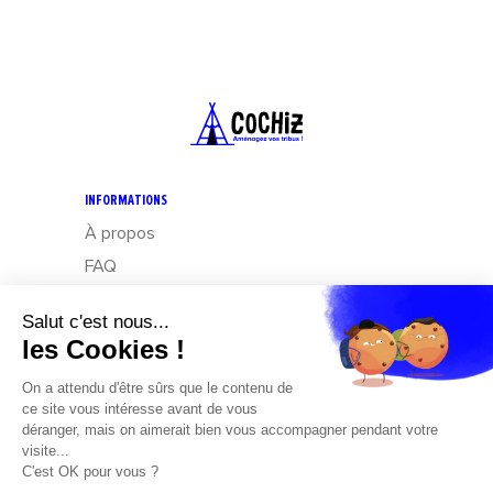
INFORMATIONS
À propos
FAQ
CGV
Mentions légales
Données personnelles : Exercez vos droits
Design – Mediapilote
Développement – Frennly
Cookies
CONTACT