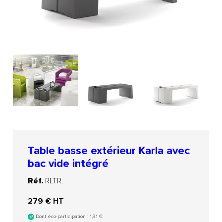
Table basse extérieur Karla avec
bac vide intégré
Réf.
RLTR.
279
€ HT
Dont éco-participation :
1,91
€